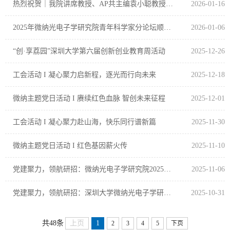
热烈祝贺｜我院讲席教授、AP共主编袁小聪教授荣获2026年度SPIE Directors' Award
2026-01-16
2025年微纳光电子学研究院青年科学家分论坛顺利召开
2026-01-06
“创·享荔园”深圳大学第六届创新创业教育周活动
2025-12-26
工会活动 I 凝心聚力启新程，逐光而行向未来
2025-12-18
微纳主题党日活动 I 赓续红色血脉 智创未来征程
2025-12-01
工会活动 I 凝心聚力赴山海，快乐同行谱新篇
2025-11-30
微纳主题党日活动 I 红色基因薪火传
2025-11-10
党建聚力，领航研招：微纳光电子学研究院2025年研招宣传活动总结
2025-11-06
党建聚力，领航研招：深圳大学微纳光电子学研究院赴河北工业大学开展研究生招生宣讲及学术交流
2025-10-31
上页
1
共48条
2
3
4
5
下页